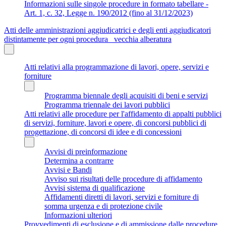
Informazioni sulle singole procedure in formato tabellare -
Art. 1, c. 32, Legge n. 190/2012 (fino al 31/12/2023)
Atti delle amministrazioni aggiudicatrici e degli enti aggiudicatori
distintamente per ogni procedura_ vecchia alberatura
Atti relativi alla programmazione di lavori, opere, servizi e
forniture
Programma biennale degli acquisiti di beni e servizi
Programma triennale dei lavori pubblici
Atti relativi alle procedure per l'affidamento di appalti pubblici
di servizi, forniture, lavori e opere, di concorsi pubblici di
progettazione, di concorsi di idee e di concessioni
Avvisi di preinformazione
Determina a contrarre
Avvisi e Bandi
Avviso sui risultati delle procedure di affidamento
Avvisi sistema di qualificazione
Affidamenti diretti di lavori, servizi e forniture di
somma urgenza e di protezione civile
Informazioni ulteriori
Provvedimenti di esclusione e di ammissione dalle procedure