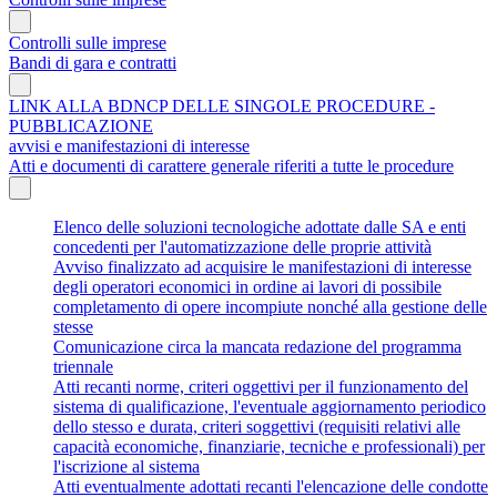
Controlli sulle imprese
Bandi di gara e contratti
LINK ALLA BDNCP DELLE SINGOLE PROCEDURE -
PUBBLICAZIONE
avvisi e manifestazioni di interesse
Atti e documenti di carattere generale riferiti a tutte le procedure
Elenco delle soluzioni tecnologiche adottate dalle SA e enti
concedenti per l'automatizzazione delle proprie attività
Avviso finalizzato ad acquisire le manifestazioni di interesse
degli operatori economici in ordine ai lavori di possibile
completamento di opere incompiute nonché alla gestione delle
stesse
Comunicazione circa la mancata redazione del programma
triennale
Atti recanti norme, criteri oggettivi per il funzionamento del
sistema di qualificazione, l'eventuale aggiornamento periodico
dello stesso e durata, criteri soggettivi (requisiti relativi alle
capacità economiche, finanziarie, tecniche e professionali) per
l'iscrizione al sistema
Atti eventualmente adottati recanti l'elencazione delle condotte