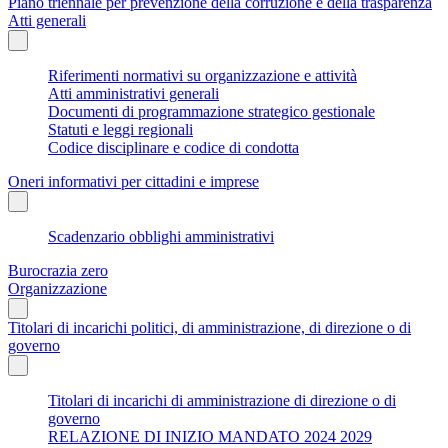
Piano triennale per prevenzione della corruzione e della trasparenza
Atti generali
Riferimenti normativi su organizzazione e attività
Atti amministrativi generali
Documenti di programmazione strategico gestionale
Statuti e leggi regionali
Codice disciplinare e codice di condotta
Oneri informativi per cittadini e imprese
Scadenzario obblighi amministrativi
Burocrazia zero
Organizzazione
Titolari di incarichi politici, di amministrazione, di direzione o di
governo
Titolari di incarichi di amministrazione di direzione o di
governo
RELAZIONE DI INIZIO MANDATO 2024 2029